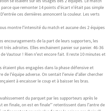
tion se lisaient sur les visages des 2 équipes. Le match
, parce que remonter 14 points d’écart n’était pas simple
 D’entrée ces dernières annoncent la couleur. Les verts
 nous montre l’intensité du match et aucune des 2 équipes
des encouragements de la part de leurs supporters, les
 très adroites. Elles enchainent panier sur panier. 46-36
 de Vautour ! Rien n’est encore fait. Il reste 10 minutes et
es étaient plus engagées dans la phase défensive et
 de l’équipe adverse. On sentait l’envie d’aller chercher
çaient à encaisser le coup et à baisser les bras.
envahissement du parquet par les supporteurs après le
est en finale, on est en finale’’ retentissent dans l’antre de