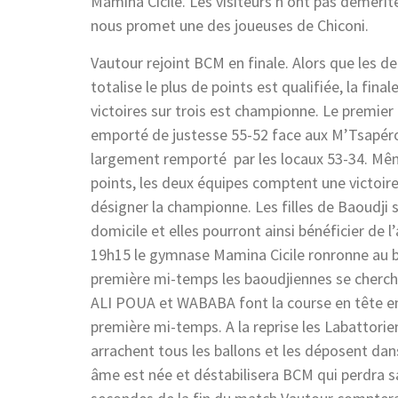
Mamina Cicile. Les visiteurs n’ont pas démérité
nous promet une des joueuses de Chiconi.
Vautour rejoint BCM en finale. Alors que les de
totalise le plus de points est qualifiée, la fin
victoires sur trois est championne. Le premier 
emporté de justesse 55-52 face aux M’Tsapéro
largement remporté par les locaux 53-34. Mêm
points, les deux équipes comptent une victoire
désigner la championne. Les filles de Baoudji 
domicile et elles pourront ainsi bénéficier de 
19h15 le gymnase Mamina Cicile ronronne au bru
première mi-temps les baoudjiennes se cherc
ALI POUA et WABABA font la course en tête en t
première mi-temps. A la reprise les Labattori
arrachent tous les ballons et les déposent dan
âme est née et déstabilisera BCM qui perdra sa