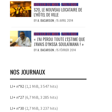
DOSSIER DU MOIS
/
POLITIQUE
S2O, LE NOUVEAU LOCATAIRE DE
L’HÔTEL DE VILLE
BY
A. BACARSON
15 AVRIL 2014
/
DOSSIER DU MOIS
/
POLITIQUE
« J’AI PERDU TOUTE L’ESTIME QUE
J’AVAIS D’INSSA SOULAÏMANA ! »
BY
A. BACARSON
15 FÉVRIER 2014
/
NOS JOURNAUX
LI+ n°92
(1,1 MiB, 3 547 hits)
LI+ n°27
(6,7 MiB, 3 285 hits)
LI+ n°30
(2,7 MiB, 3 237 hits)