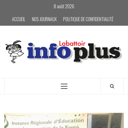
Skip
8 août 2026
to
content
ACCUEIL
NOS JOURNAUX
POLITIQUE DE CONFIDENTIALITÉ
Primary
Menu