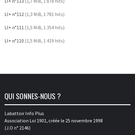
LI+ n°113
(1,7 MiB, 1 878 hits)
LI+ n°112
(1,3 MiB, 1 781 hits)
LI+ n°111
(1,5 MiB, 1 354 hits)
LI+ n°110
(1,5 MiB, 1 419 hits)
QUI SONNES-NOUS ?
Labattoir Info Plus
Association Loi 1901, créée le 25 novembre 1998
(J.O n° 2146)