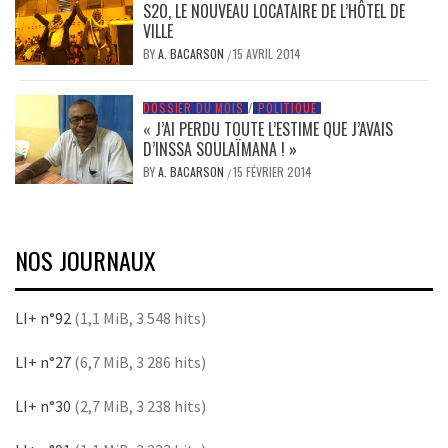
S2O, LE NOUVEAU LOCATAIRE DE L’HÔTEL DE
VILLE
BY
A. BACARSON
15 AVRIL 2014
/
DOSSIER DU MOIS
/
POLITIQUE
« J’AI PERDU TOUTE L’ESTIME QUE J’AVAIS
D’INSSA SOULAÏMANA ! »
BY
A. BACARSON
15 FÉVRIER 2014
/
NOS JOURNAUX
LI+ n°92
(1,1 MiB, 3 548 hits)
LI+ n°27
(6,7 MiB, 3 286 hits)
LI+ n°30
(2,7 MiB, 3 238 hits)