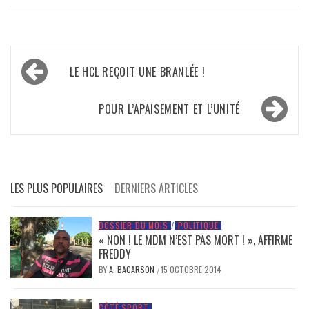
Navigation
LE HCL REÇOIT UNE BRANLÉE !
de
l’article
POUR L’APAISEMENT ET L’UNITÉ
LES PLUS POPULAIRES
DERNIERS ARTICLES
DOSSIER DU MOIS
/
POLITIQUE
« NON ! LE MDM N’EST PAS MORT ! », AFFIRME
FREDDY
BY
A. BACARSON
15 OCTOBRE 2014
/
CÔTÉ SPORT