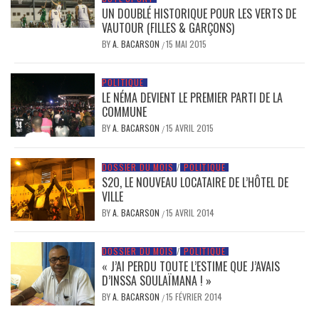
UN DOUBLÉ HISTORIQUE POUR LES VERTS DE
VAUTOUR (FILLES & GARÇONS)
BY
A. BACARSON
15 MAI 2015
/
POLITIQUE
LE NÉMA DEVIENT LE PREMIER PARTI DE LA
COMMUNE
BY
A. BACARSON
15 AVRIL 2015
/
DOSSIER DU MOIS
/
POLITIQUE
S2O, LE NOUVEAU LOCATAIRE DE L’HÔTEL DE
VILLE
BY
A. BACARSON
15 AVRIL 2014
/
DOSSIER DU MOIS
/
POLITIQUE
« J’AI PERDU TOUTE L’ESTIME QUE J’AVAIS
D’INSSA SOULAÏMANA ! »
BY
A. BACARSON
15 FÉVRIER 2014
/