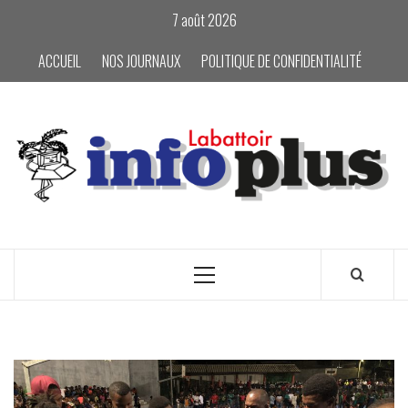
Skip
7 août 2026
to
content
ACCUEIL
NOS JOURNAUX
POLITIQUE DE CONFIDENTIALITÉ
Primary
Menu