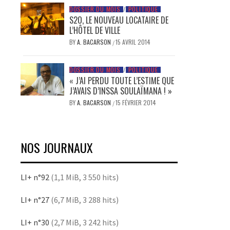
DOSSIER DU MOIS
/
POLITIQUE
S2O, LE NOUVEAU LOCATAIRE DE
L’HÔTEL DE VILLE
BY
A. BACARSON
15 AVRIL 2014
/
DOSSIER DU MOIS
/
POLITIQUE
« J’AI PERDU TOUTE L’ESTIME QUE
J’AVAIS D’INSSA SOULAÏMANA ! »
BY
A. BACARSON
15 FÉVRIER 2014
/
NOS JOURNAUX
LI+ n°92
(1,1 MiB, 3 550 hits)
LI+ n°27
(6,7 MiB, 3 288 hits)
LI+ n°30
(2,7 MiB, 3 242 hits)