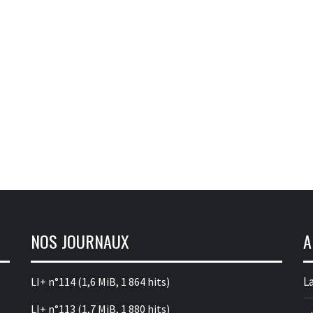
NOS JOURNAUX
A
La
LI+ n°114
(1,6 MiB, 1 864 hits)
LI+ n°113
(1,7 MiB, 1 880 hits)