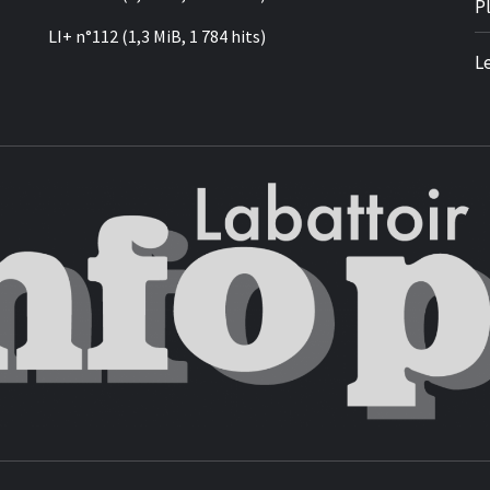
P
LI+ n°112
(1,3 MiB, 1 784 hits)
L