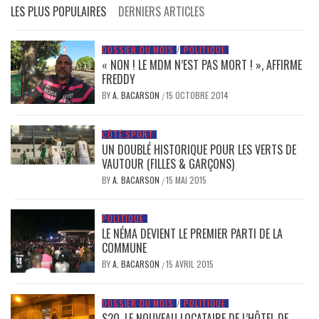
LES PLUS POPULAIRES
DERNIERS ARTICLES
DOSSIER DU MOIS
/
POLITIQUE
« NON ! LE MDM N’EST PAS MORT ! », AFFIRME
FREDDY
BY
A. BACARSON
15 OCTOBRE 2014
/
CÔTÉ SPORT
UN DOUBLÉ HISTORIQUE POUR LES VERTS DE
VAUTOUR (FILLES & GARÇONS)
BY
A. BACARSON
15 MAI 2015
/
POLITIQUE
LE NÉMA DEVIENT LE PREMIER PARTI DE LA
COMMUNE
BY
A. BACARSON
15 AVRIL 2015
/
DOSSIER DU MOIS
/
POLITIQUE
S2O, LE NOUVEAU LOCATAIRE DE L’HÔTEL DE