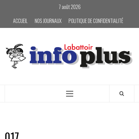
Skip
7 août 2026
to
content
ACCUEIL
NOS JOURNAUX
POLITIQUE DE CONFIDENTIALITÉ
Primary
Menu
017