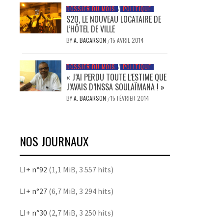
DOSSIER DU MOIS
/
POLITIQUE
S2O, LE NOUVEAU LOCATAIRE DE
L’HÔTEL DE VILLE
BY
A. BACARSON
15 AVRIL 2014
/
DOSSIER DU MOIS
/
POLITIQUE
« J’AI PERDU TOUTE L’ESTIME QUE
J’AVAIS D’INSSA SOULAÏMANA ! »
BY
A. BACARSON
15 FÉVRIER 2014
/
NOS JOURNAUX
LI+ n°92
(1,1 MiB, 3 557 hits)
LI+ n°27
(6,7 MiB, 3 294 hits)
LI+ n°30
(2,7 MiB, 3 250 hits)