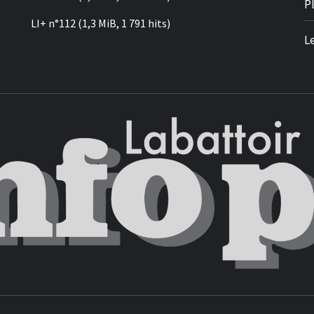
P
LI+ n°112
(1,3 MiB, 1 791 hits)
L