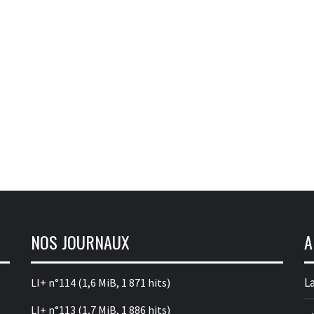
NOS JOURNAUX
A
La
LI+ n°114
(1,6 MiB, 1 871 hits)
LI+ n°113
(1,7 MiB, 1 886 hits)