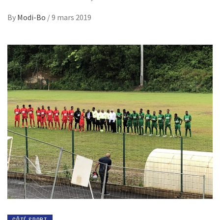
By
Modi-Bo
/
9 mars 2019
CÔTÉ SPORT