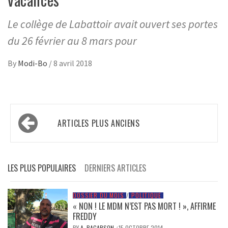
Le collège de Labattoir avait ouvert ses portes
du 26 février au 8 mars pour
By
Modi-Bo
/
8 avril 2018
Navigation
ARTICLES PLUS ANCIENS
des
articles
LES PLUS POPULAIRES
DERNIERS ARTICLES
DOSSIER DU MOIS
/
POLITIQUE
« NON ! LE MDM N’EST PAS MORT ! », AFFIRME
FREDDY
BY
A. BACARSON
15 OCTOBRE 2014