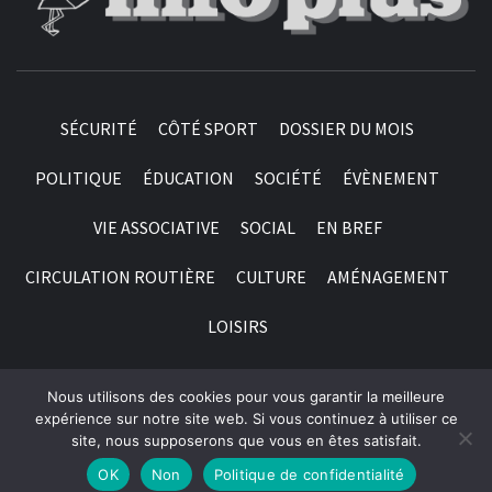
SÉCURITÉ
CÔTÉ SPORT
DOSSIER DU MOIS
POLITIQUE
ÉDUCATION
SOCIÉTÉ
ÉVÈNEMENT
VIE ASSOCIATIVE
SOCIAL
EN BREF
CIRCULATION ROUTIÈRE
CULTURE
AMÉNAGEMENT
LOISIRS
Nous utilisons des cookies pour vous garantir la meilleure
© 1998 - 2026 Labattoir Info Plus | Association Loi 1901,
expérience sur notre site web. Si vous continuez à utiliser ce
site, nous supposerons que vous en êtes satisfait.
créée le 25 Novembre 1998 (J.O n° 2146) | Tous droits
réservés
OK
Non
Politique de confidentialité